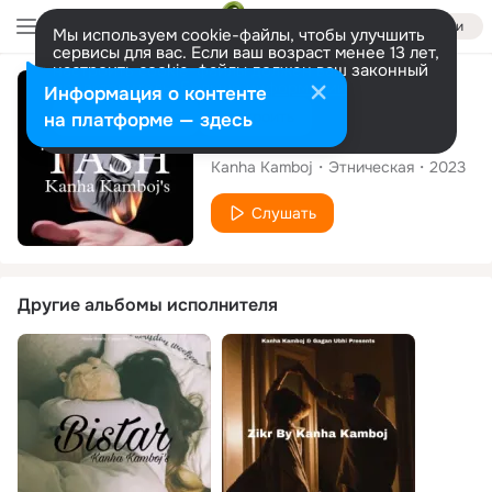
Войти
Мы используем cookie-файлы, чтобы улучшить
сервисы для вас. Если ваш возраст менее 13 лет,
настроить cookie-файлы должен ваш законный
представитель.
Больше информации
Сингл
Информация о контенте
Разрешить все
Настроить
на платформе — здесь
Tash
Kanha Kamboj
Этническая
2023
Слушать
Другие альбомы исполнителя