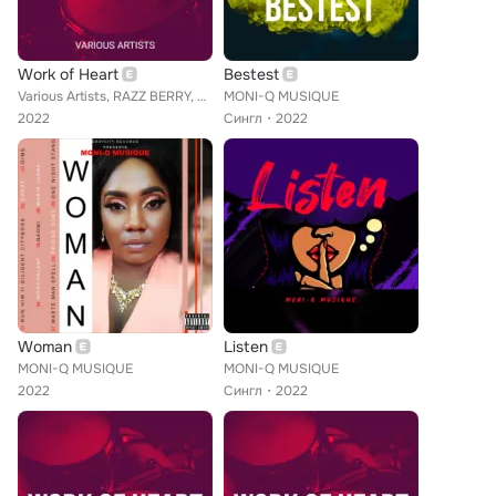
Work of Heart
Bestest
Various Artists, RAZZ BERRY, DILIGENT CITYBOSS, SWABO DUNWELL, HORATIO HUMBLE, ENZYME, DILIGENT, TIPSY G, LADY PLUS PLUS, KNOCK ...
MONI-Q MUSIQUE
2022
Сингл
2022
Woman
Listen
MONI-Q MUSIQUE
MONI-Q MUSIQUE
2022
Сингл
2022