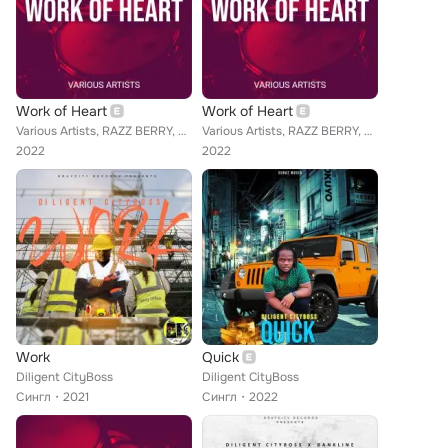
Work of Heart
Work of Heart
Various Artists, RAZZ BERRY, DILIGENT CITYBOSS, SWABO DUNWELL, HORATIO HUMBLE, ENZYME, DILIGENT, TIPSY G, LADY PLUS PLUS, KNOCK ...
Various Artists, RAZZ BERRY, DILIGENT CITYBOSS, SWABO DUNWELL, HORATIO HUMBLE, ENZYME, DILIGENT, TIPSY G, LADY PLUS PLUS, KNOCK ...
2022
2022
Work
Quick
Diligent CityBoss
Diligent CityBoss
Сингл
2021
Сингл
2022