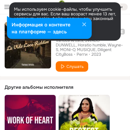
Войти
Мы используем cookie-файлы, чтобы улучшить
сервисы для вас. Если ваш возраст менее 13 лет,
настроить cookie-файлы должен ваш законный
Альбом
представитель.
Больше информации
Информация о контенте
La Vida Loca Riddim
Разрешить все
Настроить
на платформе — здесь
Various Artists
SWABO
DUNWELL
Horatio humble
Wayne-
S
MONI-Q MUSIQUE
Diligent
CityBoss
Регги
2023
Слушать
Другие альбомы исполнителя