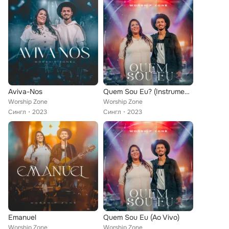
Aviva-Nos
Quem Sou Eu? (Instrumental)
Worship Zone
Worship Zone
Сингл
2023
Сингл
2023
Emanuel
Quem Sou Eu (Ao Vivo)
Worship Zone
Worship Zone