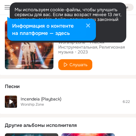
Войти
Мы используем cookie-файлы, чтобы улучшить
сервисы для вас. Если ваш возраст менее 13 лет,
настроить cookie-файлы должен ваш законный
Сингл
представитель.
Больше информации
Информация о контенте
Incendeia (Ao Vivo)
Разрешить все
Настроить
на платформе — здесь
Worship Zone
1
песня
Инструментальная
Религиозная
музыка
2023
Слушать
Песни
Incendeia (Playback)
6:22
Worship Zone
Другие альбомы исполнителя