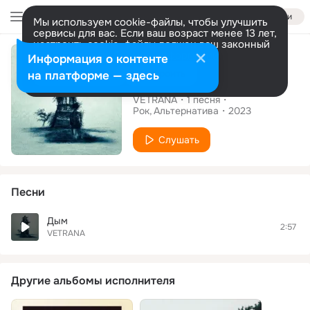
Войти
Мы используем cookie-файлы, чтобы улучшить
сервисы для вас. Если ваш возраст менее 13 лет,
настроить cookie-файлы должен ваш законный
Сингл
представитель.
Больше информации
Информация о контенте
Разрешить все
Настроить
на платформе — здесь
Дым
VETRANA
1
песня
Рок
Альтернатива
2023
Слушать
Песни
Дым
2:57
VETRANA
Другие альбомы исполнителя