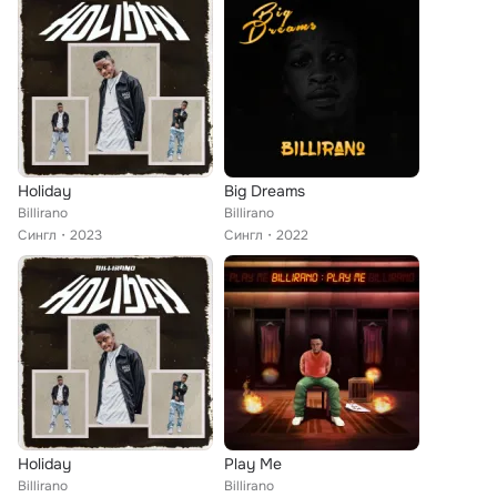
Holiday
Big Dreams
Billirano
Billirano
Сингл
2023
Сингл
2022
Holiday
Play Me
Billirano
Billirano