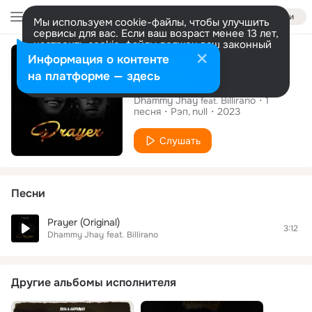
Войти
Мы используем cookie-файлы, чтобы улучшить
сервисы для вас. Если ваш возраст менее 13 лет,
настроить cookie-файлы должен ваш законный
Сингл
представитель.
Больше информации
Информация о контенте
Разрешить все
Настроить
на платформе — здесь
Prayer (Original)
Dhammy Jhay
Billirano
1
feat.
песня
Рэп
null
2023
Слушать
Песни
Prayer (Original)
3:12
Dhammy Jhay
feat.
Billirano
Другие альбомы исполнителя