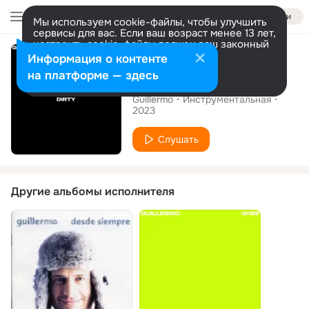
Войти
Мы используем cookie-файлы, чтобы улучшить
сервисы для вас. Если ваш возраст менее 13 лет,
настроить cookie-файлы должен ваш законный
Сингл
представитель.
Больше информации
Информация о контенте
Разрешить все
Настроить
на платформе — здесь
Dirty
Guillermo
Инструментальная
2023
Слушать
Другие альбомы исполнителя