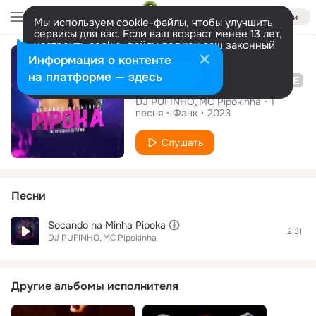
Войти
Мы используем cookie-файлы, чтобы улучшить
сервисы для вас. Если ваш возраст менее 13 лет,
настроить cookie-файлы должен ваш законный
Сингл
представитель.
Больше информации
Информация о контенте
Разрешить все
Настроить
на платформе — здесь
Socando na Minha Pipoka
DJ PUFINHO
MC Pipokinha
1
песня
Фанк
2023
Слушать
Песни
Socando na Minha Pipoka
2:31
DJ PUFINHO
MC Pipokinha
Другие альбомы исполнителя