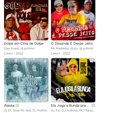
Golpe em Cima de Golpe
O Desande É Desse Jeito
Davi Kneip, dj pufinho
Mc Madimbu, dj piu, dj pufinho
Сингл
2022
Сингл
2022
Alaska
Ela Joga a Bunda pra Trás
Dj ZF, Silva Mc feat. DJ Pufinho, DJ Gui
DJ Piu, DJ Pufinho, MC Theuzyn