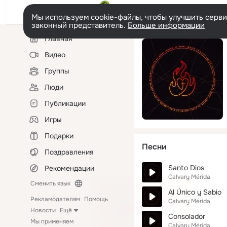
Мы используем cookie-файлы, чтобы улучшить сервис
законный представитель.
Больше информации
Левая
Главная
колонка
Видео
Группы
Люди
Публикации
Игры
Подарки
Песни
Поздравления
Santo Dios
Рекомендации
Calvary Mérida
Сменить язык
Al Único y Sabio
Рекламодателям
Помощь
Calvary Mérida
Новости
Ещё
Consolador
Мы применяем
Calvary Mérida