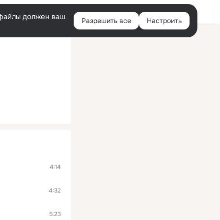
Помощь
Войти
й
e-файлы должен ваш
Разрешить все
Настроить
Правая
колонка
4:14
4:32
5:23