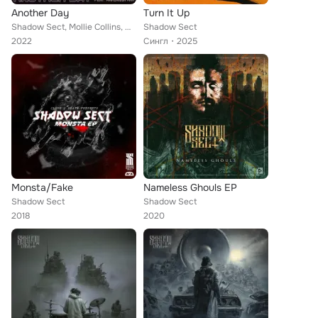
Another Day
Turn It Up
Shadow Sect, Mollie Collins, Dropset feat. Marianna Ray
Shadow Sect
2022
Сингл
2025
Monsta/Fake
Nameless Ghouls EP
Shadow Sect
Shadow Sect
2018
2020