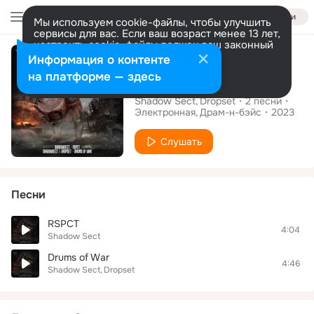
Войти
Мы используем cookie-файлы, чтобы улучшить
сервисы для вас. Если ваш возраст менее 13 лет,
настроить cookie-файлы должен ваш законный
Альбом
представитель.
Больше информации
Информация о контенте
Разрешить все
Настроить
на платформе — здесь
Drums of War EP
Shadow Sect
Dropset
2
песни
Электронная
Драм-н-бэйс
2023
Слушать
Песни
RSPCT
4:04
Shadow Sect
Drums of War
4:46
Shadow Sect
Dropset