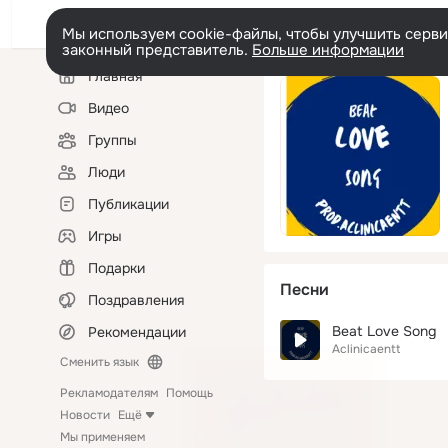
Мы используем cookie-файлы, чтобы улучшить сервис
законный представитель.
Больше информации
Левая
Главная
колонка
Видео
Группы
Люди
Публикации
Игры
Подарки
Песни
Поздравления
Beat Love Song
Рекомендации
Aclinicaentt
Сменить язык
Рекламодателям
Помощь
Новости
Ещё
Мы применяем