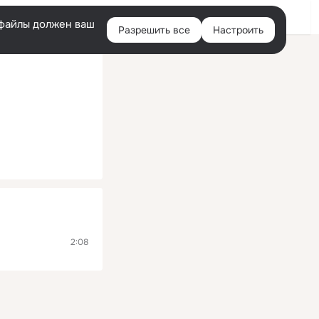
Помощь
Войти
й
e-файлы должен ваш
Разрешить все
Настроить
Правая
колонка
2:08