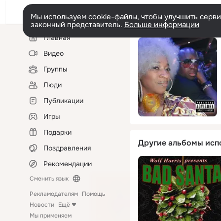
Мы используем cookie-файлы, чтобы улучшить сервис
законный представитель.
Больше информации
Левая
Главная
колонка
Видео
Группы
Люди
Публикации
Игры
Подарки
Другие альбомы исп
Поздравления
Рекомендации
Сменить язык
Рекламодателям
Помощь
Новости
Ещё
Мы применяем