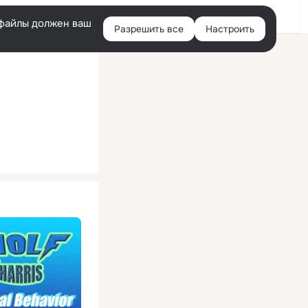
Помощь
Войти
й
e-файлы должен ваш
Разрешить все
Настроить
Правая
колонка