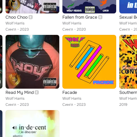
Choo Choo
Fallen from Grace
Wolf Harris
Wolf Harris
Wolf Harri
Сингл
2023
Сингл
2020
Сингл
2
Read My Mind
Facade
Wolf Harris
Wolf Harris
Wolf Harri
Сингл
2023
Сингл
2023
2019