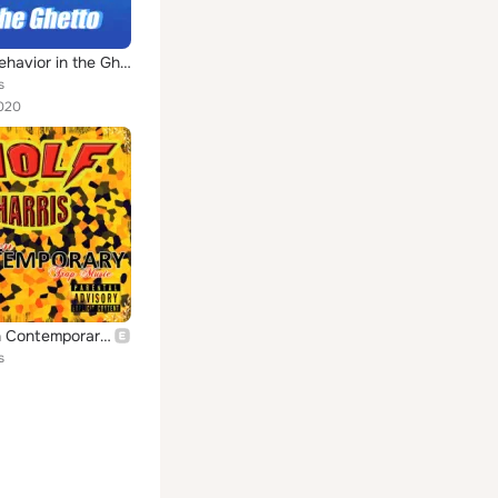
Sexual Behavior in the Ghetto
s
020
Southern Contemporary Trap Music
s