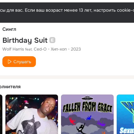
Русски
ы для вас. Если ваш возраст менее 13 лет, настроить cooki
Сингл
Birthday Suit
Wolf Harris
Ced-O
Хип-хоп
2023
feat.
Слушать
олнителя