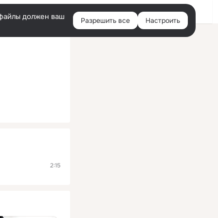
Помощь
Войти
й
e-файлы должен ваш
Разрешить все
Настроить
Правая
колонка
2:15