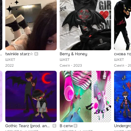
(prod. tenoji & angeless)
twinkle starz☆
Berry & Honey
снова т
ШКЕТ
ШКЕТ
ШКЕТ
2022
Сингл
2023
Сингл
2
Gothic Tearz (prod. angela)
В сети
Undergro