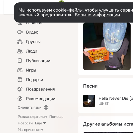
Мы используем cookie-файлы, чтобы улучшить сервис
законный представитель.
Больше информации
Левая
Главная
колонка
Видео
Группы
Люди
Публикации
Игры
Подарки
Песни
Поздравления
Hella Never Die (p
Рекомендации
ШКЕТ
Сменить язык
Рекламодателям
Помощь
Новости
Ещё
Другие альбомы исп
Мы применяем