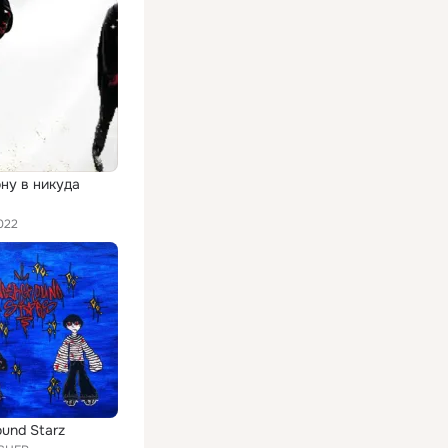
ону в никуда
022
und Starz