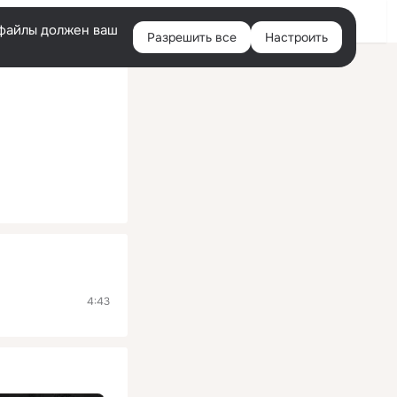
Помощь
Войти
й
e-файлы должен ваш
Разрешить все
Настроить
Правая
колонка
4:43