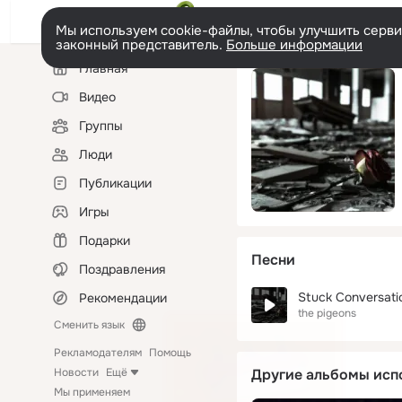
Мы используем cookie-файлы, чтобы улучшить сервис
законный представитель.
Больше информации
Левая
Главная
колонка
Видео
Группы
Люди
Публикации
Игры
Подарки
Песни
Поздравления
Stuck Conversati
Рекомендации
the pigeons
Сменить язык
Рекламодателям
Помощь
Новости
Ещё
Другие альбомы исп
Мы применяем