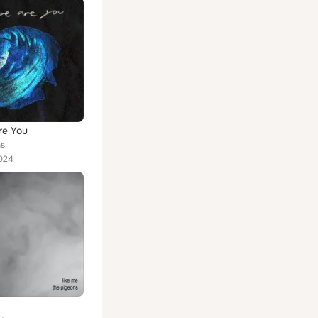
re You
ns
024