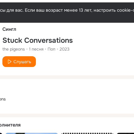
Русски
ы для вас. Если ваш возраст менее 13 лет, настроить cooki
Сингл
Stuck Conversations
the pigeons
1
песня
Поп
2023
Слушать
ons
олнителя