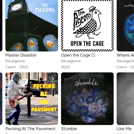
Master Disaster
Open the Cage
Where A
the pigeons
the pigeons
the pigeo
Сингл
2023
2023
Сингл
2
Pecking At The Pavement
Stumble
Like Me