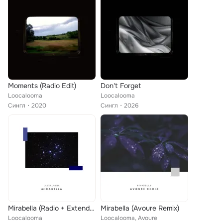
Moments (Radio Edit)
Don't Forget
Loocalooma
Loocalooma
Сингл
2020
Сингл
2026
Mirabella (Radio + Extended)
Mirabella (Avoure Remix)
Loocalooma
Loocalooma, Avoure