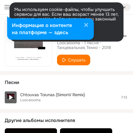
Войти
Мы используем cookie-файлы, чтобы улучшить
сервисы для вас. Если ваш возраст менее 13 лет,
настроить cookie-файлы должен ваш законный
Сингл
представитель.
Больше информации
Информация о контенте
Разрешить все
Настроить
на платформе — здесь
Chtouvas Toiunas (SimonV Remix)
Loocalooma
1
песня
Танцевальная
Техно
2018
Слушать
Песни
Chtouvas Toiunas (SimonV Remix)
7:13
Loocalooma
Другие альбомы исполнителя