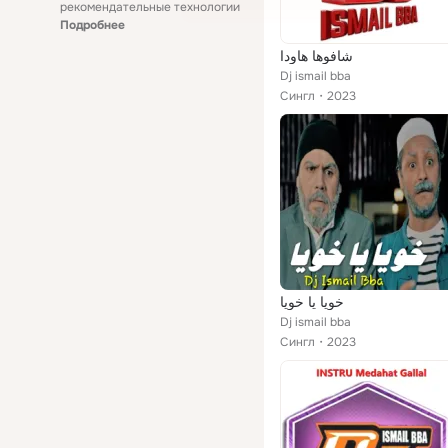
рекомендательные технологии
Подробнее
شافوها هاودا
Dj ismail bba
Сингл
2023
خويا يا خويا
Dj ismail bba
Сингл
2023