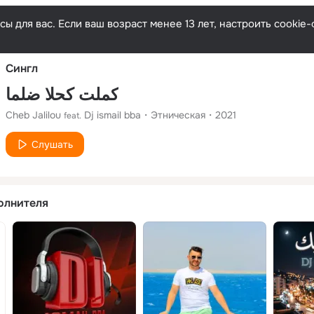
Русски
ы для вас. Если ваш возраст менее 13 лет, настроить cooki
Сингл
كملت كحلا ضلما
Cheb Jalilou
Dj ismail bba
Этническая
2021
feat.
Слушать
олнителя