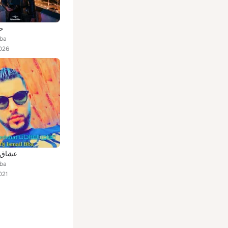
حب
bba
026
عشاق 
bba
021