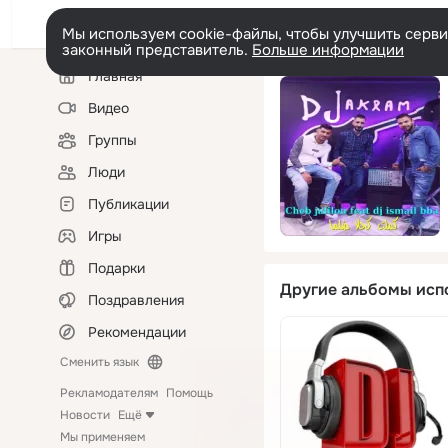
Мы используем cookie-файлы, чтобы улучшить сервис
законный представитель.
Больше информации
Левая
Главная
колонка
Видео
Группы
Люди
Публикации
Игры
Подарки
Другие альбомы исп
Поздравления
Рекомендации
Сменить язык
Рекламодателям
Помощь
Новости
Ещё
Мы применяем