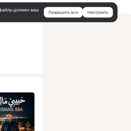
Помощь
Войти
й
e-файлы должен ваш
Разрешить все
Настроить
Правая
колонка