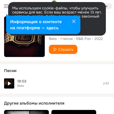
Войти
Мы используем cookie-файлы, чтобы улучшить
сервисы для вас. Если ваш возраст менее 13 лет,
настроить cookie-файлы должен ваш законный
представитель.
Больше информации
Сингл
Информация о контенте
Разрешить все
Настроить
на платформе — здесь
19:03
Beks
1
песня
R&B
Рэп
2022
Слушать
Песни
19:03
2:57
Beks
Другие альбомы исполнителя