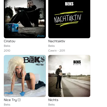
Ciratou
Nachtaktiv
Beks
Beks
2010
Сингл
2011
Nice Try
Nichts
Beks
Beks