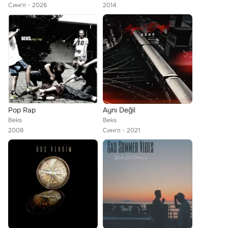
Сингл
2026
2014
Pop Rap
Aynı Değil
Beks
Beks
2008
Сингл
2021