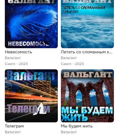
Невесомость
Лететь со сломанным крылом
Вальгант
Вальгант
Сингл
2023
Сингл
2023
Телеграм
Мы будем жить
Вальгант
Вальгант