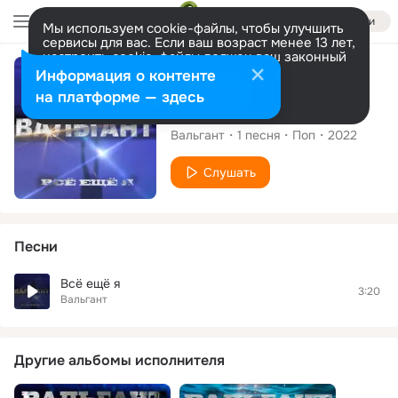
Войти
Мы используем cookie-файлы, чтобы улучшить
сервисы для вас. Если ваш возраст менее 13 лет,
настроить cookie-файлы должен ваш законный
представитель.
Больше информации
Сингл
Информация о контенте
Разрешить все
Настроить
на платформе — здесь
Всё ещё я
Вальгант
1
песня
Поп
2022
Слушать
Песни
Всё ещё я
3:20
Вальгант
Другие альбомы исполнителя