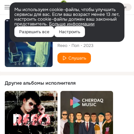
Войти
Мы используем cookie-файлы, чтобы улучшить
сервисы для вас. Если ваш возраст менее 13 лет,
настроить cookie-файлы должен ваш законный
представитель.
Больше информации
Сингл
Разрешить все
Настроить
Dormirai
Reeo
Поп
2023
Слушать
Другие альбомы исполнителя