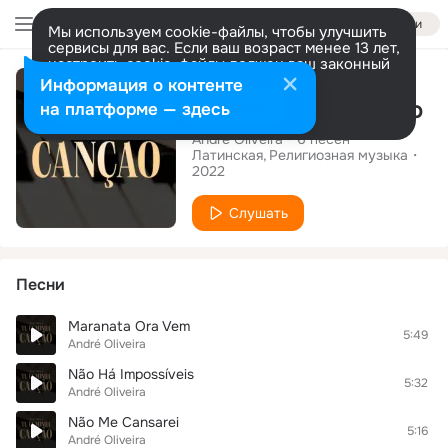
Войти
Мы используем cookie-файлы, чтобы улучшить
сервисы для вас. Если ваш возраст менее 13 лет,
настроить cookie-файлы должен ваш законный
Альбом
представитель.
Больше информации
Информация о контенте
Tu És Minha Canção
Разрешить все
Настроить
на платформе — здесь
André Oliveira
6
песен
Латинская
Религиозная музыка
2022
Слушать
Песни
Maranata Ora Vem
5:49
André Oliveira
Não Há Impossíveis
5:32
André Oliveira
Não Me Cansarei
5:16
André Oliveira