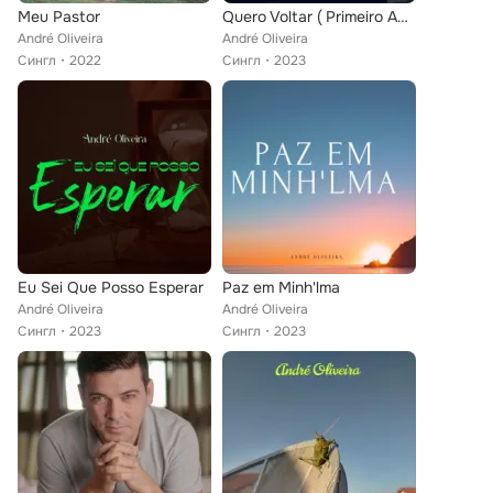
Meu Pastor
Quero Voltar ( Primeiro Amor )
André Oliveira
André Oliveira
Сингл
2022
Сингл
2023
Eu Sei Que Posso Esperar
Paz em Minh'lma
André Oliveira
André Oliveira
Сингл
2023
Сингл
2023