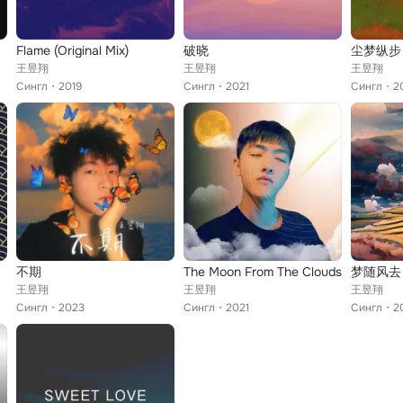
Flame (Original Mix)
破晓
尘梦纵步
王昱翔
王昱翔
王昱翔
Сингл
2019
Сингл
2021
Сингл
2
不期
The Moon From The Clouds
梦随风去
王昱翔
王昱翔
王昱翔
Сингл
2023
Сингл
2021
Сингл
2