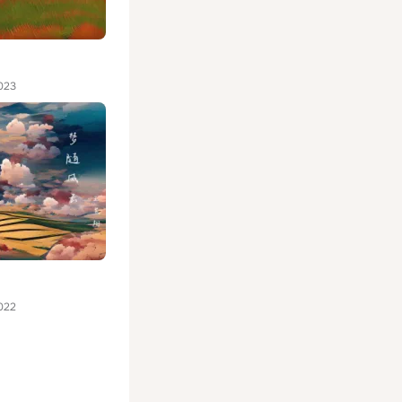
023
022