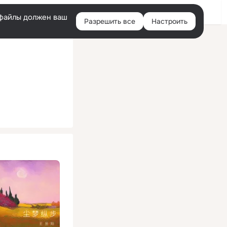
Помощь
Войти
й
e-файлы должен ваш
Разрешить все
Настроить
Правая
колонка