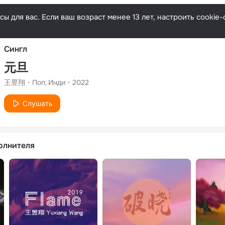
Русски
ы для вас. Если ваш возраст менее 13 лет, настроить cooki
Сингл
元旦
王昱翔
Поп
Инди
2022
Слушать
олнителя