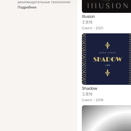
рекомендательные технологии
Подробнее
Illusion
王昱翔
Сингл
2021
Shadow
王昱翔
Сингл
2019