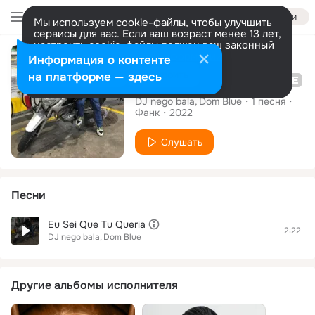
Войти
Мы используем cookie-файлы, чтобы улучшить
сервисы для вас. Если ваш возраст менее 13 лет,
настроить cookie-файлы должен ваш законный
Сингл
представитель.
Больше информации
Информация о контенте
Разрешить все
Настроить
на платформе — здесь
Eu Sei Que Tu Queria
DJ nego bala
Dom Blue
1
песня
Фанк
2022
Слушать
Песни
Eu Sei Que Tu Queria
2:22
DJ nego bala
Dom Blue
Другие альбомы исполнителя