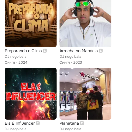
Preparando o Clima
Arrocha no Mandela
DJ nego bala
DJ nego bala
Сингл
2024
Сингл
2023
Ela É Influencer
Planetaria
DJ nego bala
DJ nego bala