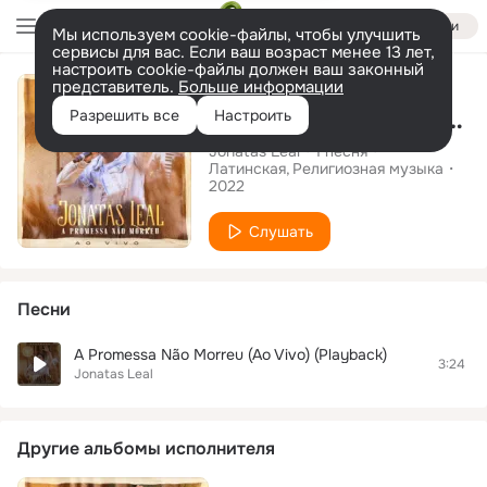
Войти
Мы используем cookie-файлы, чтобы улучшить
сервисы для вас. Если ваш возраст менее 13 лет,
настроить cookie-файлы должен ваш законный
Сингл
представитель.
Больше информации
A Promessa Não Morreu (Ao Vivo) (Playback)
Разрешить все
Настроить
Jonatas Leal
1
песня
Латинская
Религиозная музыка
2022
Слушать
Песни
A Promessa Não Morreu (Ao Vivo) (Playback)
3:24
Jonatas Leal
Другие альбомы исполнителя