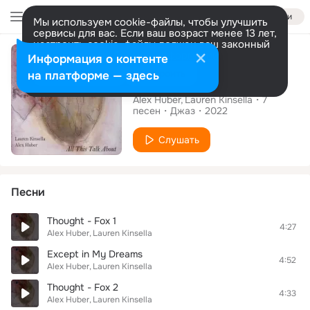
Войти
Мы используем cookie-файлы, чтобы улучшить
сервисы для вас. Если ваш возраст менее 13 лет,
настроить cookie-файлы должен ваш законный
Альбом
представитель.
Больше информации
Информация о контенте
Разрешить все
Настроить
на платформе — здесь
All This Talk About
Alex Huber
Lauren Kinsella
7
песен
Джаз
2022
Слушать
Песни
Thought - Fox 1
4:27
Alex Huber
Lauren Kinsella
Except in My Dreams
4:52
Alex Huber
Lauren Kinsella
Thought - Fox 2
4:33
Alex Huber
Lauren Kinsella