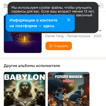
Войти
Мы используем cookie-файлы, чтобы улучшить
сервисы для вас. Если ваш возраст менее 13 лет,
настроить cookie-файлы должен ваш законный
представитель.
Больше информации
Сингл
Информация о контенте
Разрешить все
Настроить
на платформе — здесь
Don't You Worry (A Piano Song)
Daniel Yang
Легкая музыка
2022
Слушать
Другие альбомы исполнителя