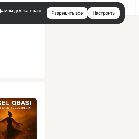
Помощь
Войти
й
e-файлы должен ваш
Разрешить все
Настроить
Правая
колонка