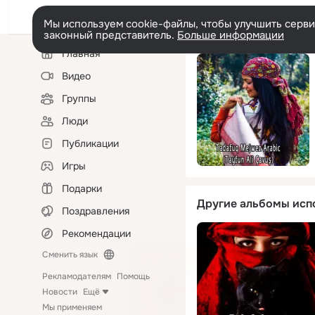
Мы используем cookie-файлы, чтобы улучшить сервис
законный представитель.
Больше информации
Левая
Главная
колонка
Видео
Группы
Люди
Публикации
Игры
Подарки
Другие альбомы исп
Поздравления
Рекомендации
Сменить язык
Рекламодателям
Помощь
Новости
Ещё
Мы применяем