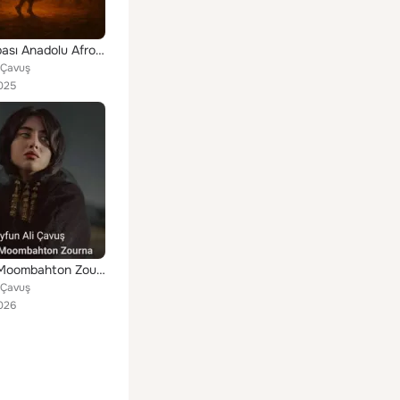
Hacel Obası Anadolu Afro House (Remix)
 Çavuş
025
İsabella Moombahton Zourna
 Çavuş
026