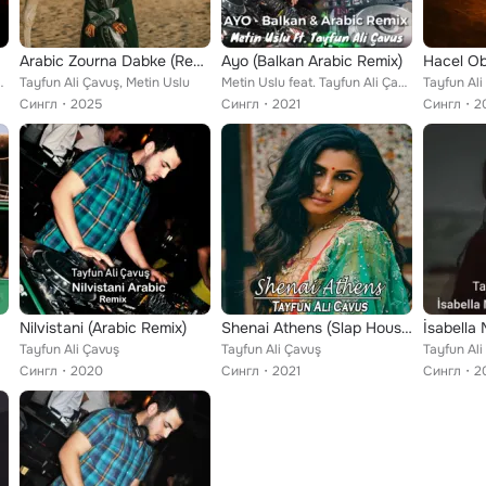
ix)
Arabic Zourna Dabke (Remix)
Ayo (Balkan Arabic Remix)
fun Ali Çavuş
Tayfun Ali Çavuş, Metin Uslu
Metin Uslu feat. Tayfun Ali Çavuş
Tayfun Ali
Сингл
2025
Сингл
2021
Сингл
2
Nilvistani (Arabic Remix)
Shenai Athens (Slap House Remix)
Tayfun Ali Çavuş
Tayfun Ali Çavuş
Tayfun Ali
Сингл
2020
Сингл
2021
Сингл
2