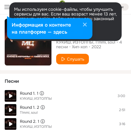
Войти
Мы используем cookie-файлы, чтобы улучшить
сервисы для вас. Если ваш возраст менее 13 лет,
настроить cookie-файлы должен ваш законный
Альбом
представитель.
Больше информации
Информация о контенте
Разрешить все
Настроить
на платформе — здесь
КУБОК МЦ 11
КУКИШ
ИЗТОЛПЫ
T!mmi
soul
4
песни
Хип-хоп
2022
Слушать
Песни
Round 1. 1
3:00
КУКИШ
ИЗТОЛПЫ
Round 1. 2
2:51
T!mmi
soul
Round 2. 1
3:16
КУКИШ
ИЗТОЛПЫ