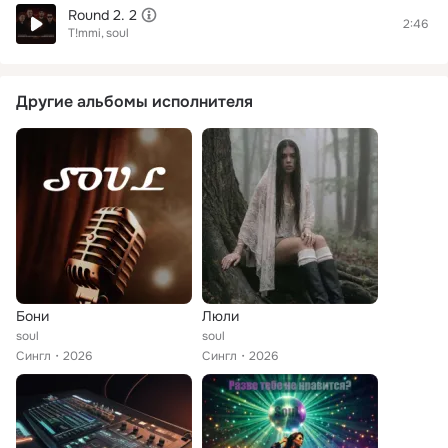
Round 2. 2
2:46
T!mmi
soul
Другие альбомы исполнителя
Бони
Люли
soul
soul
Сингл
2026
Сингл
2026