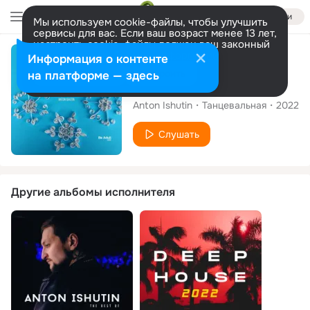
Войти
Мы используем cookie-файлы, чтобы улучшить
сервисы для вас. Если ваш возраст менее 13 лет,
настроить cookie-файлы должен ваш законный
представитель.
Больше информации
Альбом
Информация о контенте
Разрешить все
Настроить
на платформе — здесь
Love Poesie
Anton Ishutin
Танцевальная
2022
Слушать
Другие альбомы исполнителя