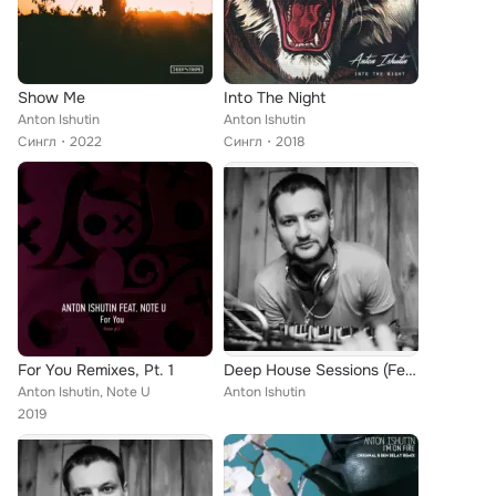
Show Me
Into The Night
Anton Ishutin
Anton Ishutin
Сингл
2022
Сингл
2018
For You Remixes, Pt. 1
Deep House Sessions (February 2017)
Anton Ishutin, Note U
Anton Ishutin
2019