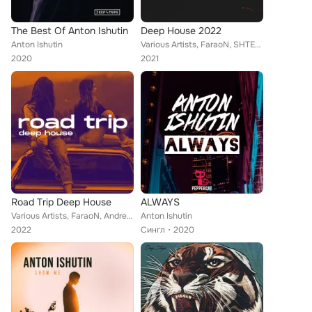
The Best Of Anton Ishutin
Deep House 2022
Anton Ishutin
Various Artists, FaraoN, SHTED, Micheletto, Andrey Keyton, SOWZ, Fly, Anton Ishutin, Deep Tone, Kvinn, MKVG, Divens, MsE, Sebdax...
2020
2021
Road Trip Deep House
ALWAYS
Various Artists, FaraoN, Andrey Keyton, Kvant, Fly, Anton Ishutin, Alessio Cappelli, Deep Tone, Charles & Carmichael, Deep Sound...
Anton Ishutin
2022
Сингл
2020