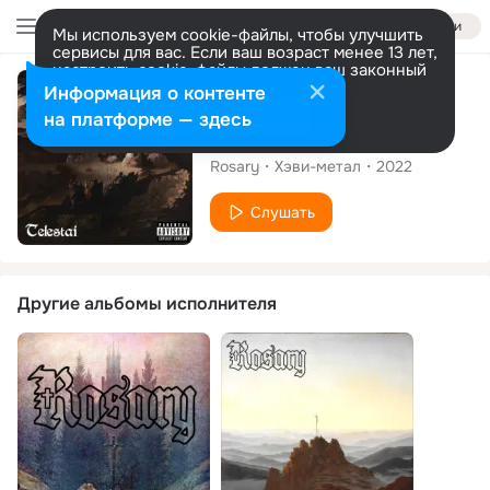
Войти
Мы используем cookie-файлы, чтобы улучшить
сервисы для вас. Если ваш возраст менее 13 лет,
настроить cookie-файлы должен ваш законный
представитель.
Больше информации
Альбом
Информация о контенте
Разрешить все
Настроить
на платформе — здесь
Telestai
Rosary
Хэви-метал
2022
Слушать
Другие альбомы исполнителя