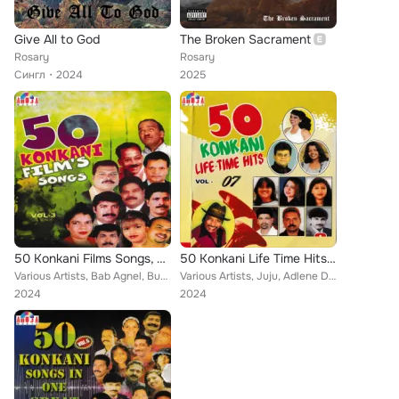
Give All to God
The Broken Sacrament
Rosary
Rosary
Сингл
2024
2025
50 Konkani Films Songs, Vol. 03
50 Konkani Life Time Hits, Vol. 07
Various Artists, Bab Agnel, Bushan, Lawry, Marcus, David D'Costa, Conny M, Antonette De Maina, Mini Mario, Veeam, Caitaninho D'S...
Various Artists, Juju, Adlene Dias, Bab Agnel, Veeam Braganza, Conny M, Mini Mario, Rosary, Jr. Dias, Young Chico, Elcy Cabral, ...
2024
2024