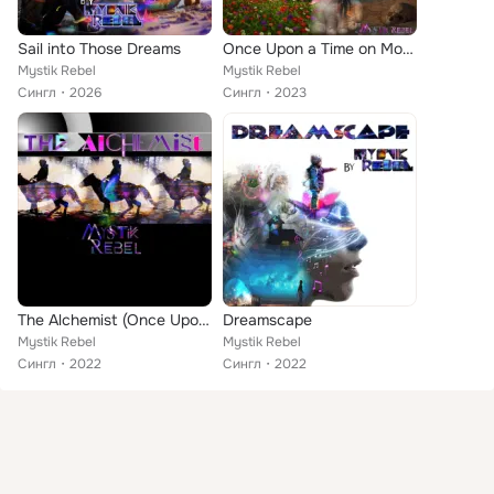
Sail into Those Dreams
Once Upon a Time on Mother Earth
Mystik Rebel
Mystik Rebel
Сингл
2026
Сингл
2023
The Alchemist (Once Upon a Time in a Dream)
Dreamscape
Mystik Rebel
Mystik Rebel
Сингл
2022
Сингл
2022