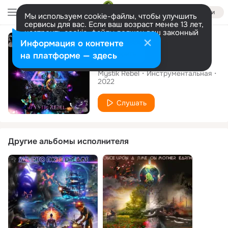
Войти
Мы используем cookie-файлы, чтобы улучшить
сервисы для вас. Если ваш возраст менее 13 лет,
настроить cookie-файлы должен ваш законный
Сингл
представитель.
Больше информации
Информация о контенте
Разрешить все
Настроить
на платформе — здесь
Black Rose
Mystik Rebel
Инструментальная
2022
Слушать
Другие альбомы исполнителя