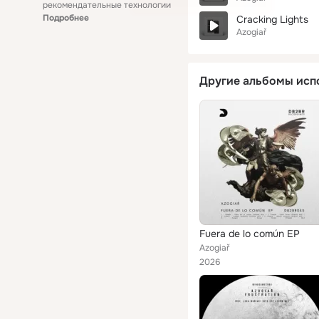
рекомендательные технологии
Подробнее
Cracking Lights
Azogiař
Другие альбомы исп
Fuera de lo común EP
Azogiař
2026