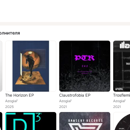
олнителя
The Horizon EP
Claustrofobia EP
Trosflem
Azogiař
Azogiař
Azogiař
2025
2021
2021