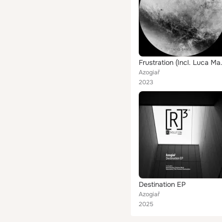
Frustration (In
Azogiař
2023
Destination EP
Azogiař
2025