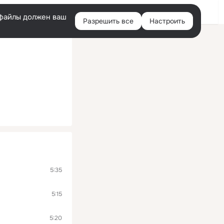
Помощь
Войти
й
e-файлы должен ваш
Разрешить все
Настроить
Правая
колонка
5:35
5:15
5:20