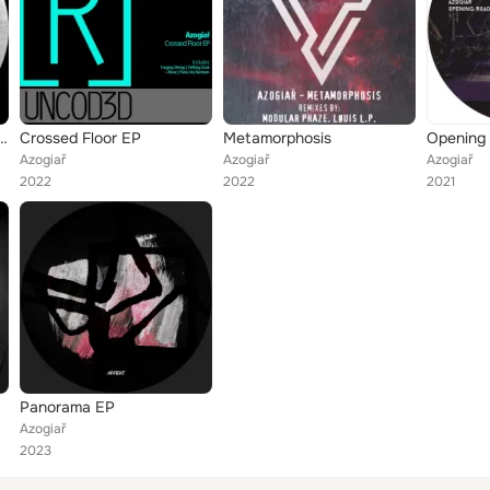
cl. Luca Maniaci into the Storm Mix)
Crossed Floor EP
Metamorphosis
Opening
Azogiař
Azogiař
Azogiař
2022
2022
2021
Panorama EP
Azogiař
2023