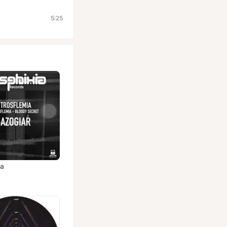
5:25
ia