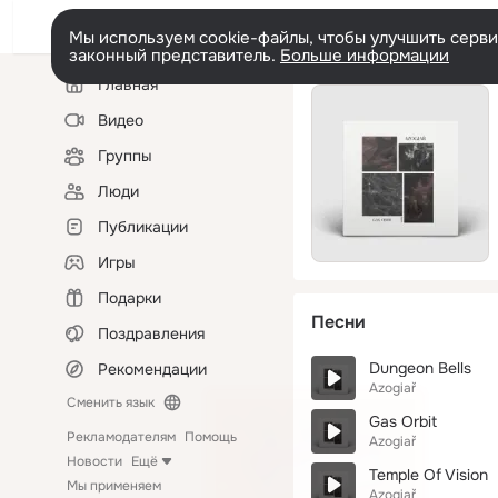
Мы используем cookie-файлы, чтобы улучшить сервис
законный представитель.
Больше информации
Левая
Главная
колонка
Видео
Группы
Люди
Публикации
Игры
Подарки
Песни
Поздравления
Dungeon Bells
Рекомендации
Azogiař
Сменить язык
Gas Orbit
Рекламодателям
Помощь
Azogiař
Новости
Ещё
Temple Of Vision
Мы применяем
Azogiař