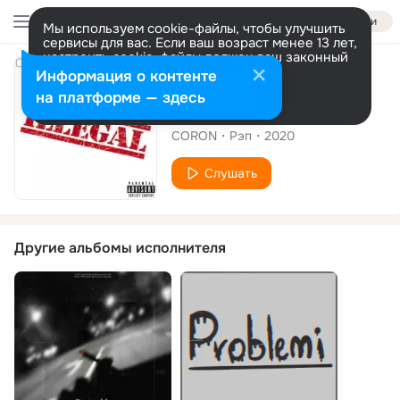
Войти
Мы используем cookie-файлы, чтобы улучшить
сервисы для вас. Если ваш возраст менее 13 лет,
настроить cookie-файлы должен ваш законный
представитель.
Больше информации
Сингл
Информация о контенте
Разрешить все
Настроить
на платформе — здесь
Illegal Freestyle
CORON
Рэп
2020
Слушать
Другие альбомы исполнителя