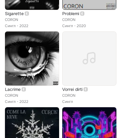
Sigarette
Problemi
CORON
CORON
Сингл
2022
Сингл
2020
Lacrime
Vorrei dirti
CORON
CORON
Сингл
2022
Сингл