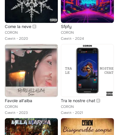
Come la neve
Sfpfy
CORON
CORON
Сингл
2020
Сингл
2024
Favole all'alba
Tra le nostre chat
CORON
CORON
Сингл
2023
Сингл
2021