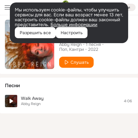
Войти
Мы используем cookie-файлы, чтобы улучшить
сервисы для вас. Если ваш возраст менее 13 лет,
настроить cookie-файлы должен ваш законный
Сингл
представитель.
Больше информации
Разрешить все
Настроить
Walk Away
Abby Reign
1
песня
Поп
Кантри
2022
Слушать
Песни
Walk Away
4:06
Abby Reign