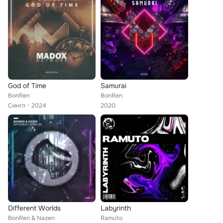
God of Time
Samurai
BonRen
BonRen
Сингл
2024
2020
Different Worlds
Labyrinth
BonRen & Nazen
Ramuto