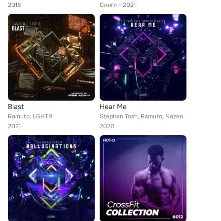
2018
Сингл
2021
Blast
Hear Me
Ramuto, LGHTR
Stephan Tosh, Ramuto, Nazen
2021
2020