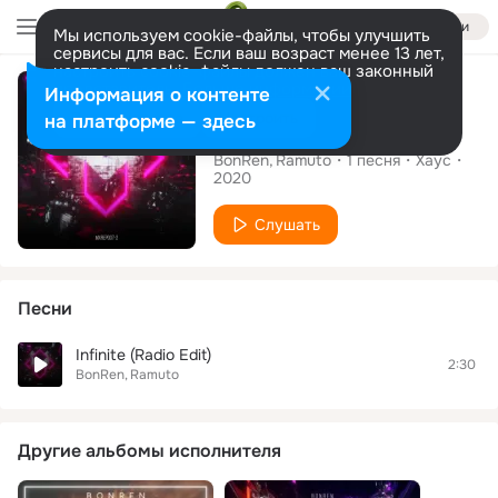
Войти
Мы используем cookie-файлы, чтобы улучшить
сервисы для вас. Если ваш возраст менее 13 лет,
настроить cookie-файлы должен ваш законный
Сингл
представитель.
Больше информации
Информация о контенте
Разрешить все
Настроить
на платформе — здесь
Infinite
BonRen
Ramuto
1
песня
Хаус
2020
Слушать
Песни
Infinite (Radio Edit)
2:30
BonRen
Ramuto
Другие альбомы исполнителя