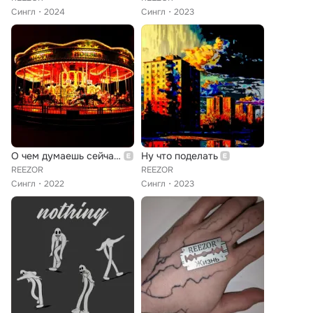
Сингл
2024
Сингл
2023
О чем думаешь сейчас?
Ну что поделать
REEZOR
REEZOR
Сингл
2022
Сингл
2023