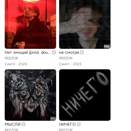
Нет эмоций (prod. double multi)
не смотря
REEZOR
REEZOR
Сингл
2024
Сингл
2023
МЫСЛИ
НИЧЕГО
REEZOR
REEZOR