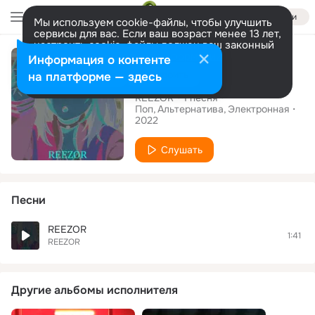
Войти
Мы используем cookie-файлы, чтобы улучшить
сервисы для вас. Если ваш возраст менее 13 лет,
настроить cookie-файлы должен ваш законный
Сингл
представитель.
Больше информации
Информация о контенте
REEZOR
Разрешить все
Настроить
на платформе — здесь
REEZOR
1
песня
Поп
Альтернатива
Электронная
2022
Слушать
Песни
REEZOR
1:41
REEZOR
Другие альбомы исполнителя