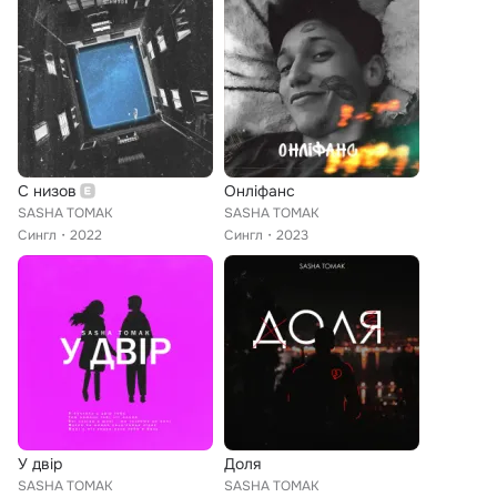
С низов
Онліфанс
SASHA TOMAK
SASHA TOMAK
Сингл
2022
Сингл
2023
У двір
Доля
SASHA TOMAK
SASHA TOMAK