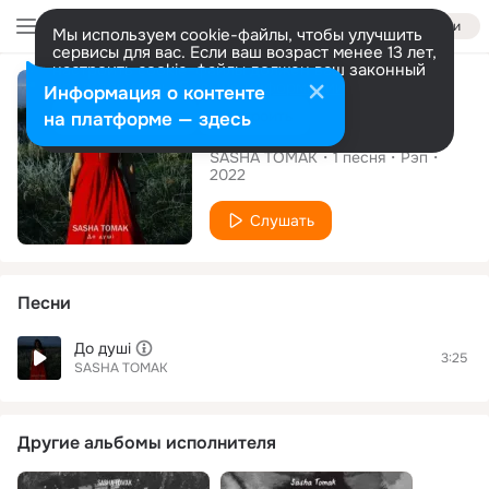
Войти
Мы используем cookie-файлы, чтобы улучшить
сервисы для вас. Если ваш возраст менее 13 лет,
настроить cookie-файлы должен ваш законный
Сингл
представитель.
Больше информации
Информация о контенте
Разрешить все
Настроить
на платформе — здесь
До душі
SASHA TOMAK
1
песня
Рэп
2022
Слушать
Песни
До душі
3:25
SASHA TOMAK
Другие альбомы исполнителя