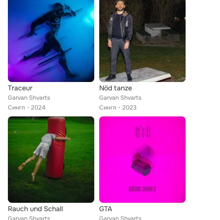
Traceur
Nöd tanze
Garvan Shvarts
Garvan Shvarts
Сингл
2024
Сингл
2023
Rauch und Schall
GTA
Garvan Shvarts
Garvan Shvarts