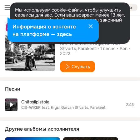
Войти
Мы используем cookie-файлы, чтобы улучшить
сервисы для вас. Если ваш возраст менее 13 лет,
настроить cookie-файлы должен ваш законный
Сингл
представитель.
Больше информации
Информация о контенте
Chäpslipistole
Разрешить все
Настроить
на платформе — здесь
CIS-WIXER
Krysl
Garvan
feat.
Shvarts
Parakeet
1
песня
Рэп
2022
Слушать
Песни
Chäpslipistole
2:43
CIS-WIXER
feat.
Krysl
Garvan Shvarts
Parakeet
Другие альбомы исполнителя