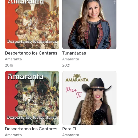
Despertando los Cantares
Tunantadas
Amaranta
Amaranta
2016
2021
Despertando los Cantares
Para Ti
Amaranta
Amaranta