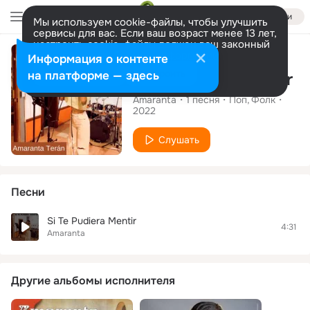
Войти
Мы используем cookie-файлы, чтобы улучшить
сервисы для вас. Если ваш возраст менее 13 лет,
настроить cookie-файлы должен ваш законный
Сингл
представитель.
Больше информации
Информация о контенте
Разрешить все
Настроить
на платформе — здесь
Si Te Pudiera Mentir
Amaranta
1
песня
Поп
Фолк
2022
Слушать
Песни
Si Te Pudiera Mentir
4:31
Amaranta
Другие альбомы исполнителя