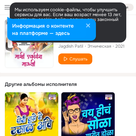
Войти
Мы используем cookie-файлы, чтобы улучшить
сервисы для вас. Если ваш возраст менее 13 лет,
настроить cookie-файлы должен ваш законный
представитель.
Больше информации
Сингл
Информация о контенте
Разрешить все
Настроить
на платформе — здесь
Mazi Ekveera Mauli
Jagdish Patil
Этническая
2021
Слушать
Другие альбомы исполнителя