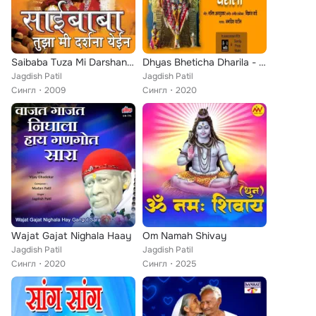
Saibaba Tuza Mi Darshana Yein
Dhyas Bheticha Dharila - Single
Jagdish Patil
Jagdish Patil
Сингл
2009
Сингл
2020
Wajat Gajat Nighala Haay
Om Namah Shivay
Jagdish Patil
Jagdish Patil
Сингл
2020
Сингл
2025