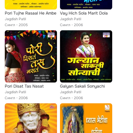
Pori Tujhe Rasaal He Ambe
Vay Hich Sola Marit Dola
Jagdish Patil
Jagdish Patil
Сингл
2005
Сингл
2006
Pori Disat Tas Nasat
Galyan Sakali Sonyachi
Jagdish Patil
Jagdish Patil
Сингл
2006
Сингл
2006