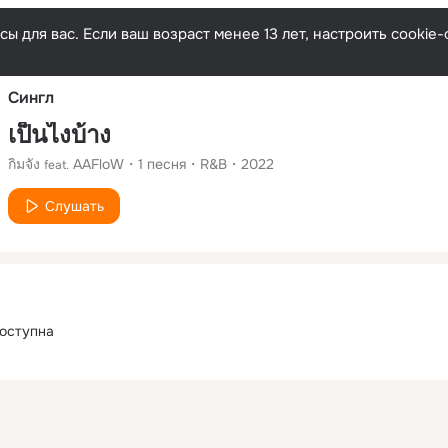
Русски
ы для вас. Если ваш возраст менее 13 лет, настроить cooki
Сингл
เป็นไงบ้าง​
กิมจัง
AAFloW​
1
песня
R&B
2022
feat.
Слушать
оступна