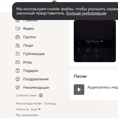
Мы используем cookie-файлы, чтобы улучшить сервис
законный представитель.
Больше информации
Левая
Главная
колонка
Видео
Группы
Люди
Публикации
Игры
Подарки
Песни
Поздравления
Аудиозапись нед
Рекомендации
Сменить язык
Рекламодателям
Помощь
Новости
Ещё
Мы применяем