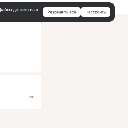
Помощь
Войти
й
e-файлы должен ваш
Разрешить все
Настроить
Правая
колонка
0:01