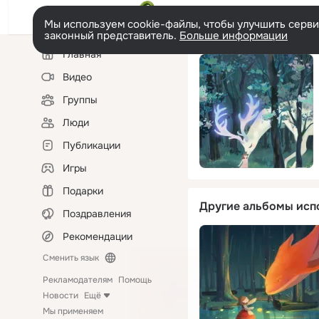
Мы используем cookie-файлы, чтобы улучшить сервис
законный представитель.
Больше информации
Левая
Главная
колонка
Видео
Группы
Люди
Публикации
Игры
Подарки
Другие альбомы исп
Поздравления
Рекомендации
Сменить язык
Рекламодателям
Помощь
Новости
Ещё
Мы применяем