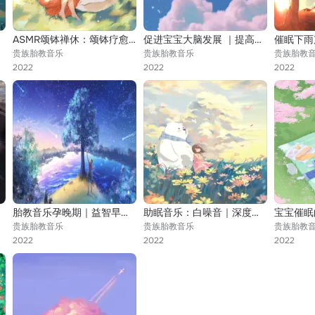
ASMR颂钵禅休：颂钵疗愈音乐，净化心灵，安神助眠
促进宝宝大脑发展 ｜提高智力
贵族胎教音乐
贵族胎教音乐
贵族胎教
2022
2022
2022
胎教音乐孕晚期｜益智早教音乐，开发大脑
助眠音乐：白噪音｜深度睡眠催眠曲
贵族胎教音乐
贵族胎教音乐
贵族胎教
2022
2022
2022