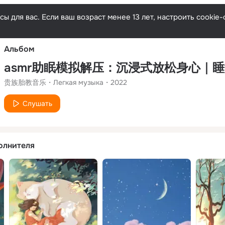
Русски
ы для вас. Если ваш возраст менее 13 лет, настроить cooki
Альбом
asmr助眠模拟解压：沉浸式放松身心｜
贵族胎教音乐
Легкая музыка
2022
Слушать
олнителя