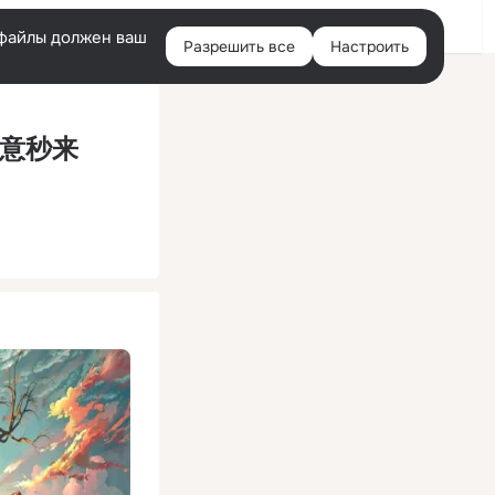
Помощь
Войти
й
e-файлы должен ваш
Разрешить все
Настроить
Правая
колонка
睡意秒来