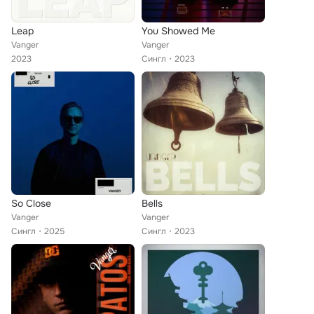
Leap
You Showed Me
Vanger
Vanger
2023
Сингл
2023
So Close
Bells
Vanger
Vanger
Сингл
2025
Сингл
2023