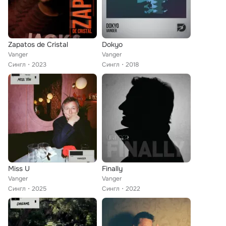
Zapatos de Cristal
Dokyo
Vanger
Vanger
Сингл
2023
Сингл
2018
Miss U
Finally
Vanger
Vanger
Сингл
2025
Сингл
2022