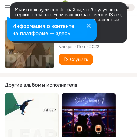
Войти
Мы используем cookie-файлы, чтобы улучшить
сервисы для вас. Если ваш возраст менее 13 лет,
настроить cookie-файлы должен ваш законный
представитель.
Больше информации
Сингл
Информация о контенте
Разрешить все
Настроить
на платформе — здесь
Paint
Vanger
Поп
2022
Слушать
Другие альбомы исполнителя