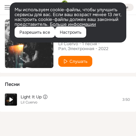
Войти
Мы используем cookie-файлы, чтобы улучшить
сервисы для вас. Если ваш возраст менее 13 лет,
настроить cookie-файлы должен ваш законный
Сингл
представитель.
Больше информации
Разрешить все
Настроить
Light It Up
Lil Cuervo
1
песня
Рэп
Электронная
2022
Слушать
Песни
Light It Up
3:50
Lil Cuervo