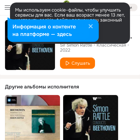
Войти
Мы используем cookie-файлы, чтобы улучшить
сервисы для вас. Если ваш возраст менее 13 лет,
настроить cookie-файлы должен ваш законный
Альбом
представитель.
Больше информации
Информация о контенте
Разрешить все
Настроить
на платформе — здесь
Simon Rattle Conducts Beethoven
Sir Simon Rattle
Классическая
2022
Слушать
Другие альбомы исполнителя