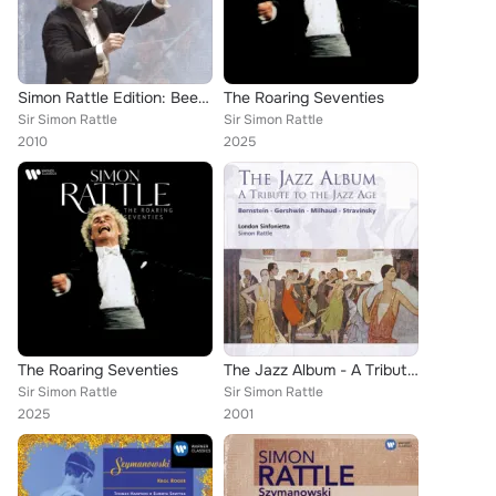
Simon Rattle Edition: Beethoven
The Roaring Seventies
Sir Simon Rattle
Sir Simon Rattle
2010
2025
The Roaring Seventies
The Jazz Album - A Tribute to the Jazz Age
Sir Simon Rattle
Sir Simon Rattle
2025
2001