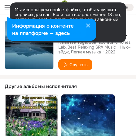
Войти
Мы используем cookie-файлы, чтобы улучшить
сервисы для вас. Если ваш возраст менее 13 лет,
настроить cookie-файлы должен ваш законный
Альбом
представитель.
Больше информации
Информация о контенте
50 Tracks for a Peaceful Spring at Night
Разрешить все
Настроить
на платформе — здесь
Namaste Yoga
Spa Isochronic Tones
Lab
Best Relaxing SPA Music
Нью-
эйдж
Легкая музыка
2022
Слушать
Другие альбомы исполнителя