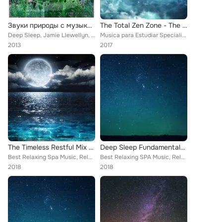
Звуки природы с музыкой: пение птиц с расслабляющей музыки
The Total Zen Zone - The Ultimate Soundtrack for Pure and Instant Relief of Stress and Worry & for Complete Peace and Harmony
Deep Sleep, Jamie Llewellyn, Best Relaxing SPA Music
Musica para Estudiar Specialistas, Alpha Waves, Best Relaxing Spa Music
2013
2017
The Timeless Restful Mix - 40 Soothing Melodies to Ease into a Relaxed and Anxiety-Free State
Deep Sleep Fundamentals - Relaxing Music for Deep Sleep, Complete Rest and Total Relaxation
Best Relaxing Spa Music, Relajacion Del Mar, Meditation Spa
Best Relaxing SPA Music, Relajación, Rain for Deep Sleep
2018
2018