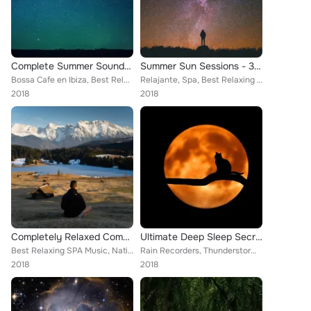
Complete Summer Sounds Sessions - 30 Lounge/Chillout Tracks for Fun Summertime Relaxation & Peaceful Vibes
Summer Sun Sessions - 30 Chillout Tracks for Blissful Relaxation & Great Vibes
Bossa Cafe en Ibiza, Best Relaxing SPA Music, Yoga Workout Music
Relajante, Spa, Best Relaxing SPA Music
2018
2018
Completely Relaxed Compilation - Soothing Sounds for Total Relaxation and the Ultimate Stress-Relief & Sleep Aid
Ultimate Deep Sleep Secrets - Powerful Relaxation Sounds for Unlocking the Ultimate Deep Sleep State and Total Relaxation
Best Relaxing SPA Music, Native American Flute, Sleeping Baby Songs
Rain Recorders, Thunderstorm Sleep, Best Relaxing SPA Music
2018
2018