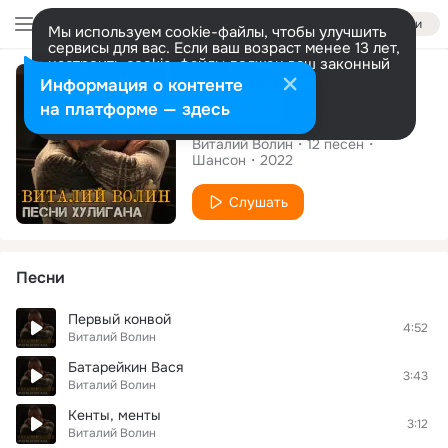
Войти
Мы используем cookie-файлы, чтобы улучшить
сервисы для вас. Если ваш возраст менее 13 лет,
настроить cookie-файлы должен ваш законный
Альбом
представитель.
Больше информации
Информация о контенте
Разрешить все
Настроить
на платформе — здесь
Песни хулигана
Виталий Волин
12
песен
Шансон
2022
Слушать
Песни
Первый конвой
4:52
Виталий Волин
Батарейкин Вася
3:43
Виталий Волин
Кенты, менты
3:12
Виталий Волин