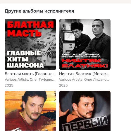
Другие альбомы исполнителя
Блатная масть (Главные хиты шансона)
Ништяк-Блатняк (Мегасборник отборного шансона)
Various Artists, Олег Лифановский, МурKISS, Юрий Брилиантов, Вера Снежная, Московский Иван, Владимир Курский, Александр Дюмин, В...
Various Artists, Олег Лифановский, Володя Фарт, Александр Кузнецов, МурKISS, Вера Снежная, Борис Драгилев, Московский Иван, Слав...
2025
2025