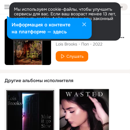
Войти
Мы используем cookie-файлы, чтобы улучшить
сервисы для вас. Если ваш возраст менее 13 лет,
настроить cookie-файлы должен ваш законный
представитель.
Больше информации
Сингл
Информация о контенте
Разрешить все
Настроить
на платформе — здесь
The Man Who Fell to Earth
Lois Brooks
Поп
2022
Слушать
Другие альбомы исполнителя