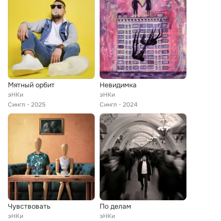
Мятный орбит
Невидимка
эНКи
эНКи
Сингл
2025
Сингл
2024
Чувствовать
По делам
эНКи
эНКи