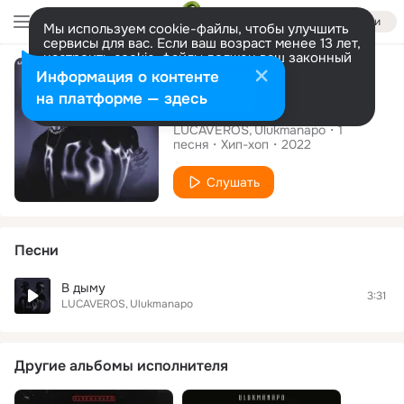
Войти
Мы используем cookie-файлы, чтобы улучшить
сервисы для вас. Если ваш возраст менее 13 лет,
настроить cookie-файлы должен ваш законный
Сингл
представитель.
Больше информации
Информация о контенте
Разрешить все
Настроить
на платформе — здесь
В дыму
LUCAVEROS
Ulukmanapo
1
песня
Хип-хоп
2022
Слушать
Песни
В дыму
3:31
LUCAVEROS
Ulukmanapo
Другие альбомы исполнителя