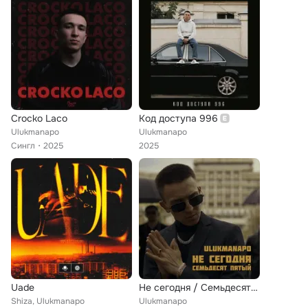
Crocko Laco
Код доступа 996
Ulukmanapo
Ulukmanapo
Сингл
2025
2025
Uade
Не сегодня / Семьдесят пятый
Shiza, Ulukmanapo
Ulukmanapo