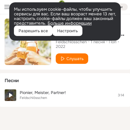
Войти
Мы используем cookie-файлы, чтобы улучшить
сервисы для вас. Если ваш возраст менее 13 лет,
настроить cookie-файлы должен ваш законный
Сингл
представитель.
Больше информации
Разрешить все
Настроить
Pionier, Meister, Partner!
Feldschlösschen
1
песня
Поп
2022
Слушать
Песни
Pionier, Meister, Partner!
3:14
Feldschlösschen