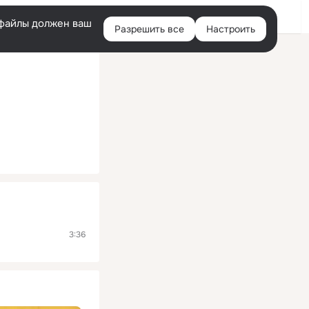
Помощь
Войти
й
e-файлы должен ваш
Разрешить все
Настроить
Правая
колонка
3:36