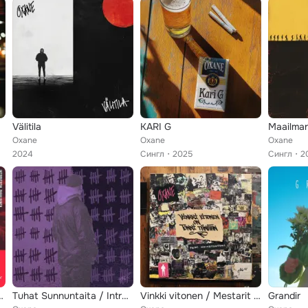
Välitila
KARI G
Maailman
Oxane
Oxane
Oxane
2024
Сингл
2025
Сингл
2
overtin Painajainen
Tuhat Sunnuntaita / Introvertin Painajainen (Temper2 Grime Flip)
Vinkki vitonen / Mestarit raataa
Grandir