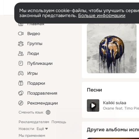
Мы используем cookie-файлы, чтобы улучшить сервис
законный представитель.
Больше информации
Левая
Главная
колонка
Видео
Группы
Люди
Публикации
Игры
Подарки
Песни
Поздравления
Kaikki sulaa
Рекомендации
Oxane
feat.
Timo Pie
Сменить язык
Рекламодателям
Помощь
Новости
Ещё
Другие альбомы исп
Мы применяем